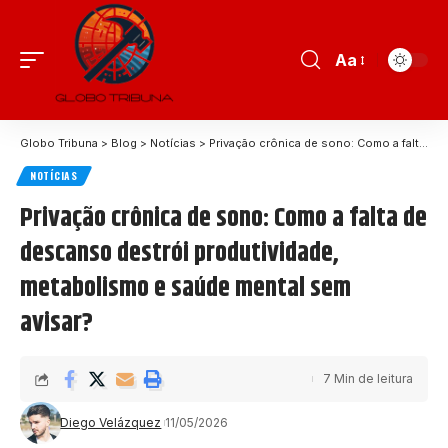
Aa
Globo Tribuna
>
Blog
>
Notícias
>
Privação crônica de sono: Como a falta de descanso destrói produtividade, metabolismo e saúde mental sem avisar?
NOTÍCIAS
Privação crônica de sono: Como a falta de
descanso destrói produtividade,
metabolismo e saúde mental sem
avisar?
7 Min de leitura
Diego Velázquez
11/05/2026