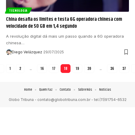
TECNOLOGIA
China desafia os limites e testa 6G operadora chinesa com
velocidade de 50 GB em 1,4 segundo
A revolução digital dá mais um passo quando a 6G operadora
chinesa…
Diego Velázquez
29/07/2025
1
2
…
16
17
18
19
20
…
36
37
Home
Quem Faz
Contato
Sobre Nós
Notícias
Globo Tribuna -
contato@globotribuna.com.br
- tel.(11)91754-6532