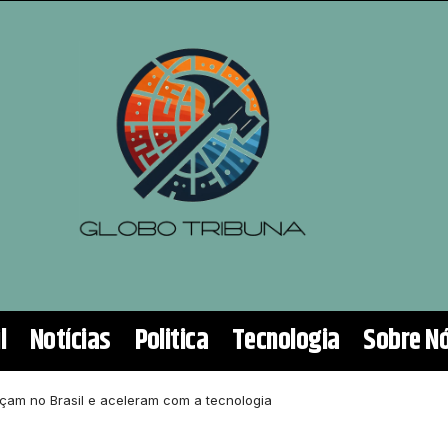
l
Notícias
Politica
Tecnologia
Sobre N
çam no Brasil e aceleram com a tecnologia