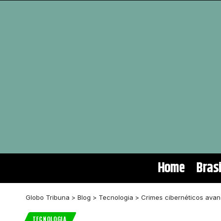
Home
Brasi
Globo Tribuna
>
Blog
>
Tecnologia
>
Crimes cibernéticos avan
TECNOLOGIA