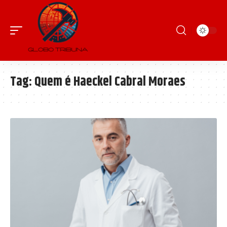
Tag:
Quem é Haeckel Cabral Moraes