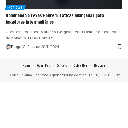
NOTÍCIAS
Dominando o Texas Hold’em: táticas avançadas para
jogadores intermediários
Conforme destaca Maurício Cerginer, entusiasta e conhecedor
do poker, o Texas Hold'em…
Diego Velázquez
28/11/2024
Home
Quem Faz
Contato
Sobre Nós
Notícias
Globo Tribuna -
contato@globotribuna.com.br
- tel.(11)91754-6532