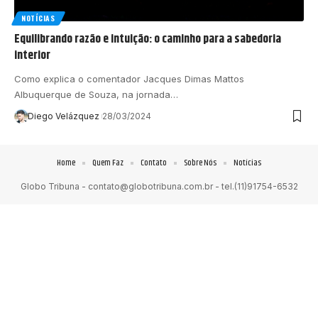
NOTÍCIAS
Equilibrando razão e intuição: o caminho para a sabedoria
interior
Como explica o comentador Jacques Dimas Mattos
Albuquerque de Souza, na jornada…
Diego Velázquez
28/03/2024
Home
Quem Faz
Contato
Sobre Nós
Notícias
Globo Tribuna -
contato@globotribuna.com.br
- tel.(11)91754-6532