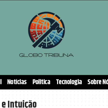
l
Notícias
Politica
Tecnologia
Sobre N
 e Intuição