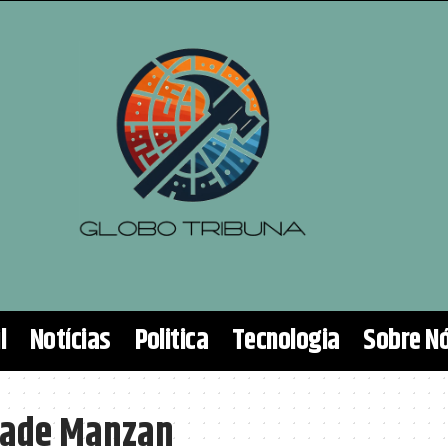
l
Notícias
Politica
Tecnologia
Sobre N
iade Manzan