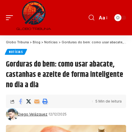
Aa
Globo Tribuna
>
Blog
>
Notícias
>
Gorduras do bem: como usar abacate, castanhas e azeite de forma inteligente no dia a dia
NOTÍCIAS
Gorduras do bem: como usar abacate,
castanhas e azeite de forma inteligente
no dia a dia
5 Min de leitura
Diego Velázquez
12/12/2025