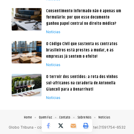
Consentimento informado não é apenas um
formulário: por que esse documento
ganhou papel central no direito médico?
Notícias
O Código Civil que sustenta os contratos
brasileiros está prestes a mudar, e as
empresas já sentem o efeito!
Notícias
O terroir dos sentidos: a rota dos vinhos
sul-africanos na curadoria de Antonella
Giancoli para a Benarrivati
Notícias
Home
Quem Faz
Contato
Sobre Nós
Notícias
Globo Tribuna -
contato@globotribuna.com.br
- tel.(11)91754-6532